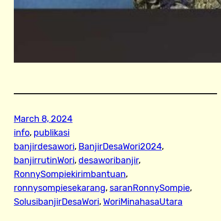
March 8, 2024
info
, 
publikasi
banjirdesawori
, 
BanjirDesaWori2024
, 
banjirrutinWori
, 
desaworibanjir
, 
RonnySompiekirimbantuan
, 
ronnysompiesekarang
, 
saranRonnySompie
, 
SolusibanjirDesaWori
, 
WoriMinahasaUtara