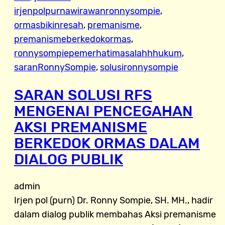
irjenpolpurnawirawanronnysompie
, 
ormasbikinresah
, 
premanisme
, 
premanismeberkedokormas
, 
ronnysompiepemerhatimasalahhhukum
, 
saranRonnySompie
, 
solusironnysompie
SARAN SOLUSI RFS
MENGENAI PENCEGAHAN
AKSI PREMANISME
BERKEDOK ORMAS DALAM
DIALOG PUBLIK
admin
Irjen pol (purn) Dr. Ronny Sompie, SH. MH., hadir
dalam dialog publik membahas Aksi premanisme