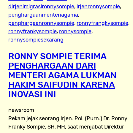
dirjenimigrasironnysompie
, 
irjenronnysompie
, 
penghargaanmenteriagama
, 
penghargaanronnysompie
, 
ronnyfrangkysompie
, 
ronnyfrankysompie
, 
ronnysompie
, 
ronnysompiesekarang
RONNY SOMPIE TERIMA
PENGHARGAAN DARI
MENTERI AGAMA LUKMAN
HAKIM SAIFUDIN KARENA
INOVASI INI
newsroom
Rekam jejak seorang Irjen. Pol. (Purn.) Dr. Ronny
Franky Sompie, SH, MH, saat menjabat Direktur