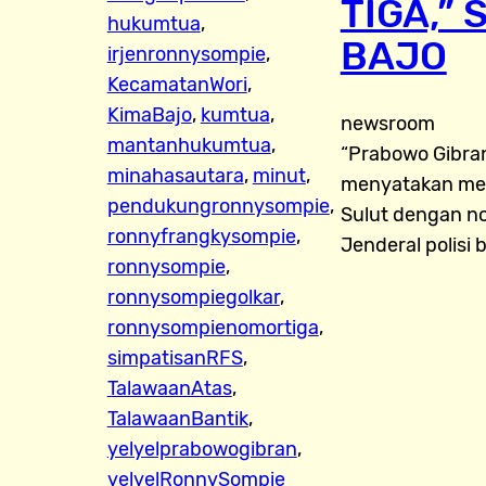
TIGA,”
hukumtua
, 
BAJO
irjenronnysompie
, 
KecamatanWori
, 
KimaBajo
, 
kumtua
, 
newsroom
mantanhukumtua
, 
“Prabowo Gibran
minahasautara
, 
minut
, 
menyatakan mend
pendukungronnysompie
, 
Sulut dengan no
ronnyfrangkysompie
, 
Jenderal polisi
ronnysompie
, 
ronnysompiegolkar
, 
ronnysompienomortiga
, 
simpatisanRFS
, 
TalawaanAtas
, 
TalawaanBantik
, 
yelyelprabowogibran
, 
yelyelRonnySompie