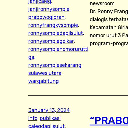
janjicaleg
, 
newsroom
janjironnysompie
, 
Dr. Ronny Fran
prabowogibran
, 
dialogis terbata
ronnyfrangkysompie
, 
Kecamatan Giria
ronnysompiedapilsulut
, 
nomor urut 3 Par
ronnysompiegolkar
, 
program-progr
ronnysompienomorurutti
ga
, 
ronnysompiesekarang
, 
sulawesiutara
, 
wargabitung
January 13, 2024
“PRABO
info
, 
publikasi
calegdapilsulut
, 