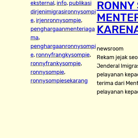
RONNY 
eksternal
, 
info
, 
publikasi
dirjenimigrasironnysompi
MENTER
e
, 
irjenronnysompie
, 
KARENA
penghargaanmenteriaga
ma
, 
penghargaanronnysompi
newsroom
e
, 
ronnyfrangkysompie
, 
Rekam jejak seor
ronnyfrankysompie
, 
Jenderal Imigr
ronnysompie
, 
pelayanan kepa
ronnysompiesekarang
terima dari Men
pelayanan kepa