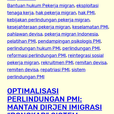
Bantuan hukum Pekerja migran
, 
eksploitasi
tenaga kerja
, 
hak pekerja migran
, 
hak PMI
, 
kebijakan perlindungan pekerja migran
, 
kesejahteraan pekerja migran
, 
keselamatan PMI
, 
pahlawan devisa
, 
pekerja migran Indonesia
, 
pelatihan PMI
, 
pendampingan psikologis PMI
, 
perlindungan hukum PMI
, 
perlindungan PMI
, 
reformasi perlindungan PMI
, 
reintegrasi sosial
pekerja migran
, 
rekruitmen PMI
, 
remitan devisa
, 
remiten devisa
, 
repatriasi PMI
, 
sistem
perlindungan PMI
OPTIMALISASI
PERLINDUNGAN PMI:
MANTAN DIRJEN IMIGRASI