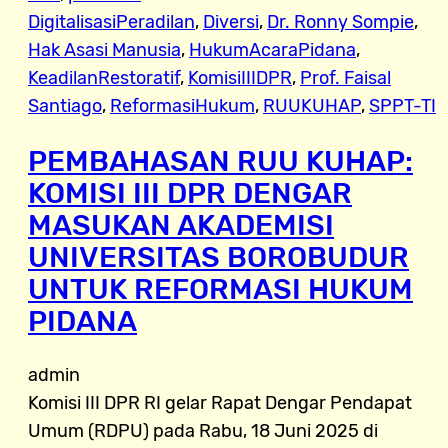
DigitalisasiPeradilan
, 
Diversi
, 
Dr. Ronny Sompie
, 
Hak Asasi Manusia
, 
HukumAcaraPidana
, 
KeadilanRestoratif
, 
KomisiIIIDPR
, 
Prof. Faisal
Santiago
, 
ReformasiHukum
, 
RUUKUHAP
, 
SPPT-TI
PEMBAHASAN RUU KUHAP:
KOMISI III DPR DENGAR
MASUKAN AKADEMISI
UNIVERSITAS BOROBUDUR
UNTUK REFORMASI HUKUM
PIDANA
admin
Komisi III DPR RI gelar Rapat Dengar Pendapat
Umum (RDPU) pada Rabu, 18 Juni 2025 di