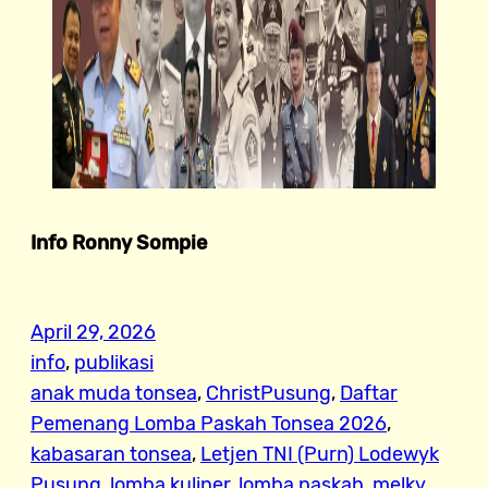
Info Ronny Sompie
April 29, 2026
info
, 
publikasi
anak muda tonsea
, 
ChristPusung
, 
Daftar
Pemenang Lomba Paskah Tonsea 2026
, 
kabasaran tonsea
, 
Letjen TNI (Purn) Lodewyk
Pusung
, 
lomba kuliner
, 
lomba paskah
, 
melky