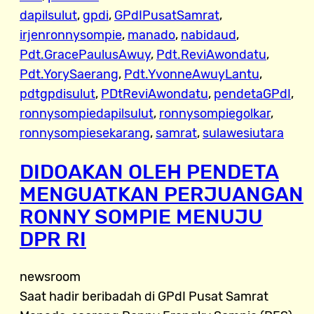
dapilsulut
, 
gpdi
, 
GPdIPusatSamrat
, 
irjenronnysompie
, 
manado
, 
nabidaud
, 
Pdt.GracePaulusAwuy
, 
Pdt.ReviAwondatu
, 
Pdt.YorySaerang
, 
Pdt.YvonneAwuyLantu
, 
pdtgpdisulut
, 
PDtReviAwondatu
, 
pendetaGPdI
, 
ronnysompiedapilsulut
, 
ronnysompiegolkar
, 
ronnysompiesekarang
, 
samrat
, 
sulawesiutara
DIDOAKAN OLEH PENDETA
MENGUATKAN PERJUANGAN
RONNY SOMPIE MENUJU
DPR RI
newsroom
Saat hadir beribadah di GPdI Pusat Samrat