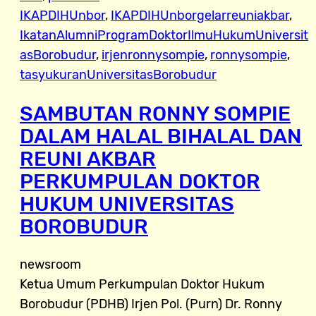
IKAPDIHUnbor
, 
IKAPDIHUnborgelarreuniakbar
, 
IkatanAlumniProgramDoktorIlmuHukumUniversit
asBorobudur
, 
irjenronnysompie
, 
ronnysompie
, 
tasyukuranUniversitasBorobudur
SAMBUTAN RONNY SOMPIE
DALAM HALAL BIHALAL DAN
REUNI AKBAR
PERKUMPULAN DOKTOR
HUKUM UNIVERSITAS
BOROBUDUR
newsroom
Ketua Umum Perkumpulan Doktor Hukum
Borobudur (PDHB) Irjen Pol. (Purn) Dr. Ronny