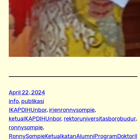
April 22, 2024
info
, 
publikasi
IKAPDIHUnbor
, 
irjenronnysompie
, 
ketuaIKAPDIHUnbor
, 
rektoruniversitasborobudur
, 
ronnysompie
, 
RonnySompieKetuaIkatanAlumniProgramDoktorIl