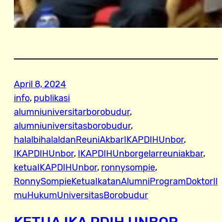
April 8, 2024
info
, 
publikasi
alumniuniversitarborobudur
, 
alumniuniversitasborobudur
, 
halalbihalaldanReuniAkbarIKAPDIHUnbor
, 
IKAPDIHUnbor
, 
IKAPDIHUnborgelarreuniakbar
, 
ketuaIKAPDIHUnbor
, 
ronnysompie
, 
RonnySompieKetuaIkatanAlumniProgramDoktorIl
muHukumUniversitasBorobudur