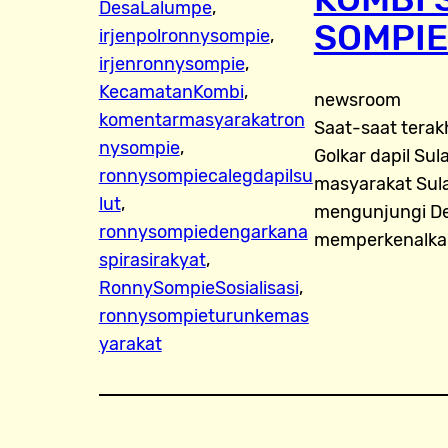
DesaLalumpe
, 
SOMPIE
irjenpolronnysompie
, 
irjenronnysompie
, 
KecamatanKombi
, 
newsroom
komentarmasyarakatron
Saat-saat terakh
nysompie
, 
Golkar dapil Su
ronnysompiecalegdapilsu
masyarakat Sula
lut
, 
mengunjungi Des
ronnysompiedengarkana
memperkenalkan 
spirasirakyat
, 
RonnySompieSosialisasi
, 
ronnysompieturunkemas
yarakat