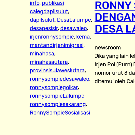
RONNY 
info
, 
publikasi
calegdapilsulut
, 
DENGAN
dapilsulut
, 
DesaLalumpe
, 
DESA L
desapesisir
, 
desawaleo
, 
irjenronnysompie
, 
kema
, 
mantandirjenimigrasi
, 
newsroom
minahasa
, 
Jika yang lain 
minahasautara
, 
Irjen Pol (Purn)
provinsisulawesiutara
, 
nomor urut 3 da
ronnysompiedesawaleo
, 
ditemui oleh Ca
ronnysompiegolkar
, 
ronnysompieLalumpe
, 
ronnysompiesekarang
, 
RonnySompieSosialisasi