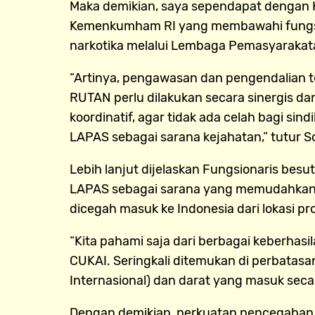
Maka demikian, saya sependapat dengan K
Kemenkumham RI yang membawahi fungsi 
narkotika melalui Lembaga Pemasyarakatan
“Artinya, pengawasan dan pengendalian 
RUTAN perlu dilakukan secara sinergis da
koordinatif, agar tidak ada celah bagi s
LAPAS sebagai sarana kejahatan,” tutur S
Lebih lanjut dijelaskan Fungsionaris bes
LAPAS sebagai sarana yang memudahkan ke
dicegah masuk ke Indonesia dari lokasi pro
“Kita pahami saja dari berbagai keberha
CUKAI. Seringkali ditemukan di perbatasan 
Internasional) dan darat yang masuk secar
Dengan demikian, perkuatan pencegahan m