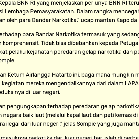
epala BNN RI yang menjelaskan perlunya BNN RI teru
Lembaga Pemasyarakatan. Dalam rangka mencegah te
 oleh para Bandar Narkotika,” ucap mantan Kapolda Ba
terhadap para Bandar Narkotika termasuk yang sedan
n komprehensif. Tidak bisa dibebankan kepada Petugas
indikat pelaku kejahatan peredaran gelap narkotika d
ompie.
utan Ketum Airlangga Hatarto ini, bagaimana mungkin
giatan mereka mengendalikannya dari dalam LAPAS, k
duksinya di luar negeri.
silan pengungkapan terhadap peredaran gelap narkoti
negara baik laut (melalui kapal laut dan peti kemas di
a ilegal dari luar negeri,” jelas Sompie yang juga man
asuknya narkotika dari luar negeri haruslah di perba