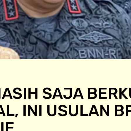
MASIH SAJA BER
L, INI USULAN BP
IE