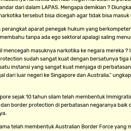
bandar dari dalam LAPAS. Mengapa demikian ? Diungk
arkotika tersebut bisa dicegah agar tidak bisa masuk d
ruh perangkat aparat penegak hukum yang berkompete
u membahu tanpa ada ego sektoral apalagi saling men
il mencegah masuknya narkotika ke negara mereka ? 
otection sudah sangat kuat dengan bersatunya tiga i
i satu instansi yang sangat kuat menjaga di perbatas
dari luar negeri ke Singapore dan Australia,” ungkap
ore sejak 10 tahun silam telah membentuk Immigratio
n border protection di perbatasan negaranya baik di
ya.
sama telah membentuk Australian Border Force yang m